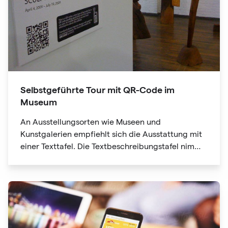
Selbstgeführte Tour mit QR-Code im
Museum
An Ausstellungsorten wie Museen und
Kunstgalerien empfiehlt sich die Ausstattung mit
einer Texttafel. Die Textbeschreibungstafel nimmt
jedoch viel Platz ein, nicht genug Platz, was es für
Ausstellungsteilnehmer schwierig macht. Die QR-
Code-Informationen können auch Website-Links
enthalten. Mit nur einem Klick erhalten Sie
weitere Informationen und "Lesbarkeit erweitern".