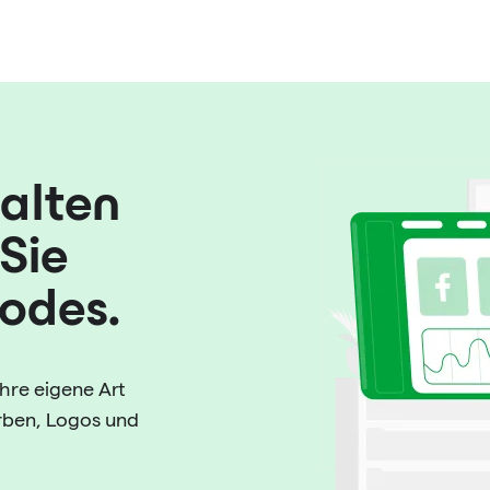
walten
Sie
Codes.
hre eigene Art
arben, Logos und