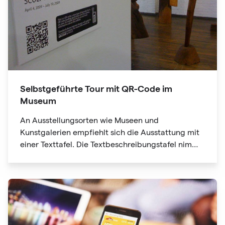
Selbstgeführte Tour mit QR-Code im
Museum
An Ausstellungsorten wie Museen und
Kunstgalerien empfiehlt sich die Ausstattung mit
einer Texttafel. Die Textbeschreibungstafel nimmt
jedoch viel Platz ein, nicht genug Platz, was es für
Ausstellungsteilnehmer schwierig macht. Die QR-
Code-Informationen können auch Website-Links
enthalten. Mit nur einem Klick erhalten Sie
weitere Informationen und "Lesbarkeit erweitern".