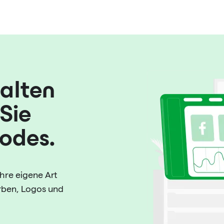
walten
Sie
Codes.
hre eigene Art
arben, Logos und