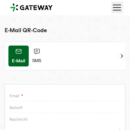
QRGateway
E-Mail QR-Code
E-Mail
ifi
SMS
Email
Betreff
Nachricht