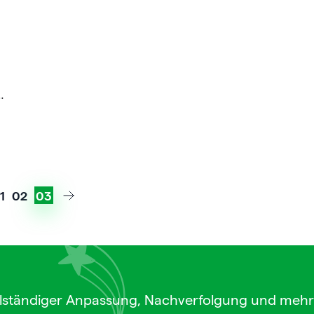
m
1
02
03
lständiger Anpassung, Nachverfolgung und mehr