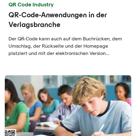
QR Code Industry
QR-Code-Anwendungen in der
Verlagsbranche
Der QR-Code kann auch auf dem Buchrücken, dem
Umschlag, der Rückseite und der Homepage
platziert und mit der elektronischen Version
kombiniert werden, damit die Leser es ausprobieren
können. QR-Codes können natürlich auch
Hintergrundautoren enthalten. Erstellen Sie
überzeugende Inhalte wie Hintergrund,
Buchgeschichte usw., die das Kaufinteresse des
Lesers wecken und den Leser zu Online-Plattformen
führen können.